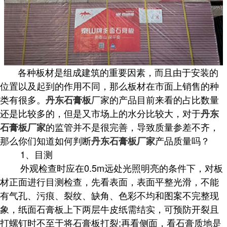
各种板材是组成建筑的重要因素，而且由于安装的
位置以及起到的作用不同，那么板材在市面上销售的种
类有很多。
厂家的产品目前来看的占比数量
丹东石膏板
还是比较多的，但是又市场上的水分比较大，对于
丹东
的监管并不是很完善，导致质量参差不齐，
石膏板厂家
那么你们知道如何判断
产品质量吗？
丹东石膏板厂家
1、目测
外观检查时应在0.5m远处光照明亮的条件下，对板
材正面进行目测检查，先看表面，表面平整光滑，不能
有气孔、污痕、裂纹、缺角、色彩不均和图案不完整现
象，纸面石膏板上下两层牛皮纸需结实，可预防开裂且
打螺钉时不至于将石膏板打裂;再看侧面，看石膏质地是